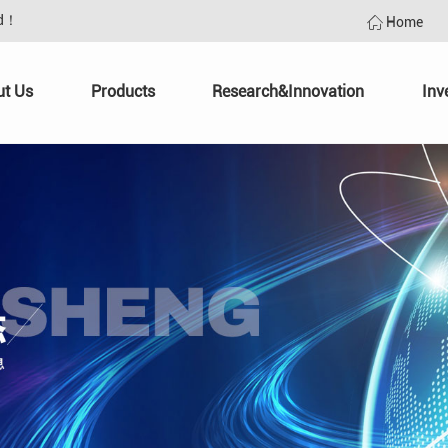
td！
Home
ut Us
Products
Research&Innovation
Inv