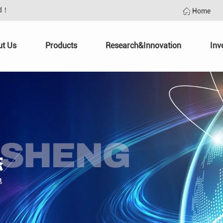
td！
Home
ut Us
Products
Research&Innovation
Inv