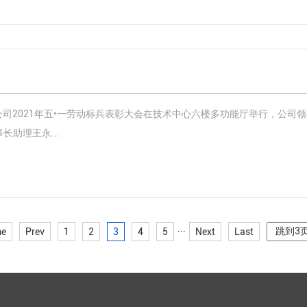
公司2021年五•一劳动标兵表彰大会在技术中心六楼多功能厅举行，公司
助理王永...
e
Prev
1
2
3
4
5
···
Next
Last