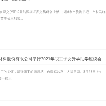
司在深交所正式登陆深圳证券交易所创业板。淄博市市委副书记、市长马
事长王加荣...
材料股份有限公司举行2021年职工子女升学助学座谈会
的关怀，增强职工的归属感、自豪感以及主人翁意识。8月23日上午，“青
楼大...