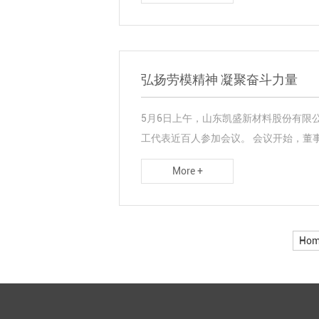
弘扬劳模精神 凝聚奋斗力量
5月6日上午，山东凯盛新材料股份有限
工代表近百人参加会议。 会议开始，董事长
More +
Hom