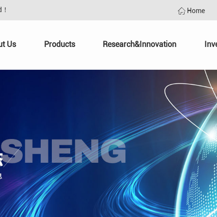
td！
Home
ut Us
Products
Research&Innovation
Inv