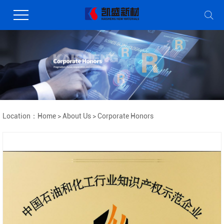
Location：
Home
>
About Us
>
Corporate Honors